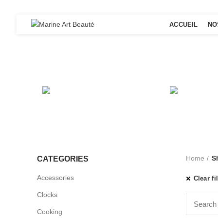
ACCUEIL
NO
ACCESSORIES
C
1
Product
1
P
Home
S
CATEGORIES
Accessories
Clear fi
Clocks
Cooking