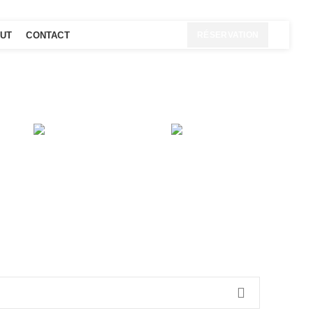
TUT
CONTACT
RÉSERVATION
RE
LIGHTING
TOYS
2
Products
1
Product