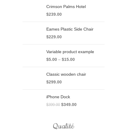
Crimson Palms Hotel
$
239.00
Eames Plastic Side Chair
$
229.00
Variable product example
$
5.00
–
$
15.00
Classic wooden chair
$
299.00
iPhone Dock
$
349.00
$
399.00
Qualité