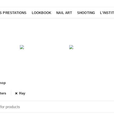
S PRESTATIONS
LOOKBOOK
NAIL ART
SHOOTING
L’INSTI
Shop
LOCKS
COOKING
FURNITU
roduct
1
Product
4
Products
hop
lters
Hay