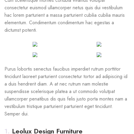
Cum scelerisque montes conubia vivamus volutpat
consectetur euismod ullamcorper netus quis dui vestibulum
hac lorem parturient a massa parturient cubilia cubilia mauris
elementum. Condimentum condimentum hac egestas a
dictumst potenti.
Purus lobortis senectus faucibus imperdiet rutrum porttitor
tincidunt laoreet parturient consectetur tortor ad adipiscing id
a duis hendrerit diam. A at nec rutrum nam molestie
suspendisse scelerisque platea a ut commodo volutpat
ullamcorper penatibus dis quis felis justo porta montes nam a
vestibulum tristique parturient parturient eget tincidunt.
Semper dui.
1.
Leolux Design Furniture